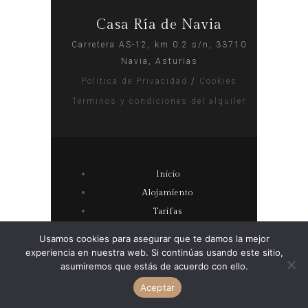
Casa Ría de Navia
Carretera AS-12, km 0.2 s/n, 33710
Navia, Asturias
Política de Privacidad
/
Cookies
Términos y condiciones del alquiler
Inicio
Alojamiento
Tarifas
Actividades
Usamos cookies para asegurar que te damos la mejor
Sitios que visitar cerca
experiencia en nuestra web. Si continúas usando este sitio,
asumiremos que estás de acuerdo con ello.
© 2023 Todos los derechos reservados
Aceptar