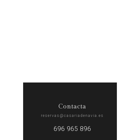
Contacta
reservas@casariadenavia.es
696 965 896