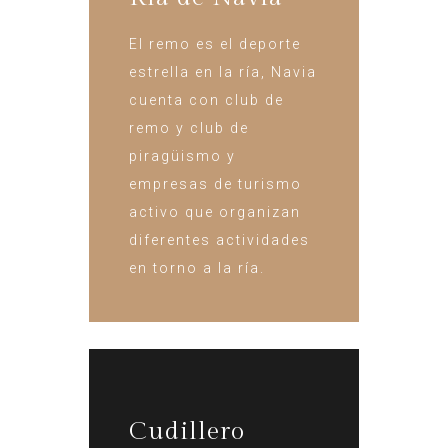
El remo es el deporte
estrella en la ría, Navia
cuenta con club de
remo y club de
piragüismo y
empresas de turismo
activo que organizan
diferentes actividades
en torno a la ría.
Cudillero