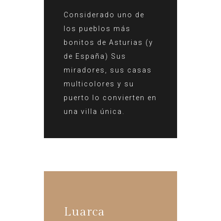
Considerado uno de
los pueblos más
bonitos de Asturias (y
de España) Sus
miradores, sus casas
multicolores y su
puerto lo convierten en
una villa única.
Luarca